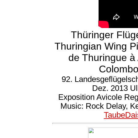
Thüringer Flüg
Thuringian Wing P
de Thuringue à 
Colombo 
92. Landesgeflügelsc
Dez. 2013 U
Exposition Avicole Re
Music: Rock Delay, K
TaubeDai