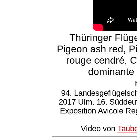
Thüringer Flüge
Pigeon ash red, P
rouge cendré, Co
dominante 
94. Landesgeflügelsc
2017 Ulm. 16. Süddeu
Exposition Avicole R
Video von
Taub