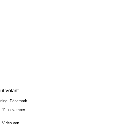
ut Volant
rning, Dänemark
9.-11. november
x) Video von