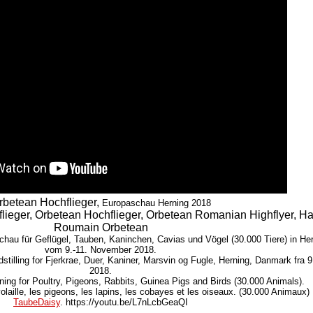
rbetean Hochflieger,
Europaschau Herning 2018
lieger, Orbetean Hochflieger, Orbetean Romanian Highflyer, Ha
Roumain Orbetean
au für Geflügel, Tauben, Kaninchen, Cavias und Vögel (30.000 Tiere) in He
vom 9.-11. November 2018.
tilling for Fjerkrae, Duer, Kaniner, Marsvin og Fugle, Herning, Danmark fra 
2018.
ng for Poultry, Pigeons, Rabbits, Guinea Pigs and Birds (30.000 Animals).
laille, les pigeons, les lapins, les cobayes et les oiseaux. (30.000 Animau
TaubeDaisy
. https://youtu.be/L7nLcbGeaQI