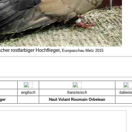
her rostfarbiger Hochflieger,
Europaschau Metz 2015
englisch
französisch
italieni
ger
Haut Volant Roumain Orbetean