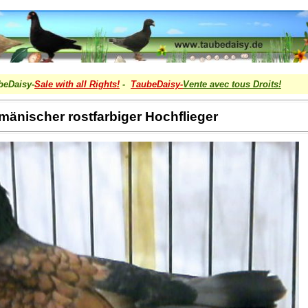
beDaisy-
Sale with all Rights!
-
TaubeDaisy-
Vente avec tous Droits
!
änischer rostfarbiger Hochflieger