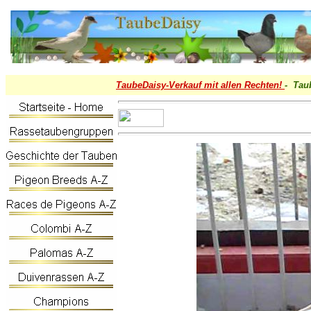
TaubeDaisy-
Verkauf mit allen Rechten!
- Tau