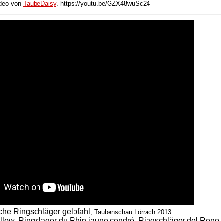
deo von
TaubeDaisy
. https://youtu.be/GZX48wuSc24
che Ringschläger gelbfahl
, Taubenschau Lörrach 2013
low, Ringslager du Rhin jaune cendré, Ringschläger del Reno .