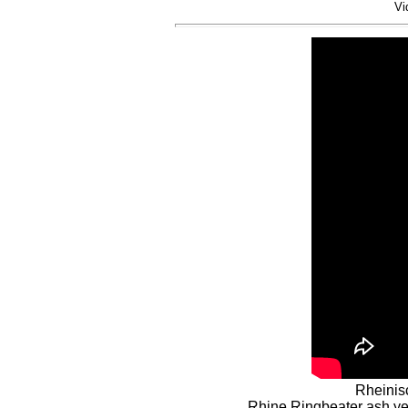
Vi
Rheinis
Rhine Ringbeater ash yel