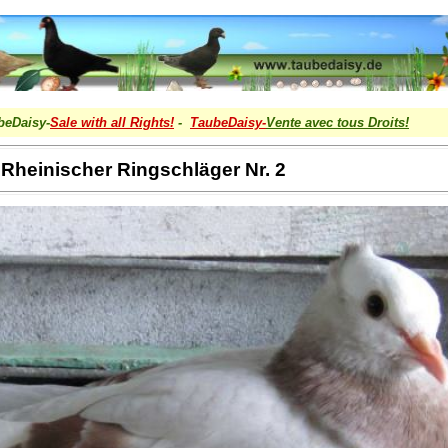
beDaisy-
Sale with all Rights!
-
TaubeDaisy-
Vente avec tous Droits
!
Rheinischer Ringschläger Nr. 2