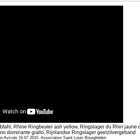
bfahl, Rhine Ringbeater ash yellow, Ringslager du Rhin jaune 
no dominante giallo, Rijnlandse Ringslager geelzilvergeband
on Avicole 19.07.2015. Association Saint Louis Bourgfelden