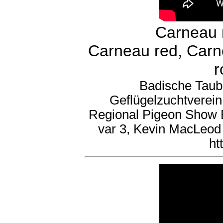
Carneau 
Carneau red, Carn
r
Badische Taub
Geflügelzuchtverein
Regional Pigeon Show E
var 3, Kevin MacLeod
ht