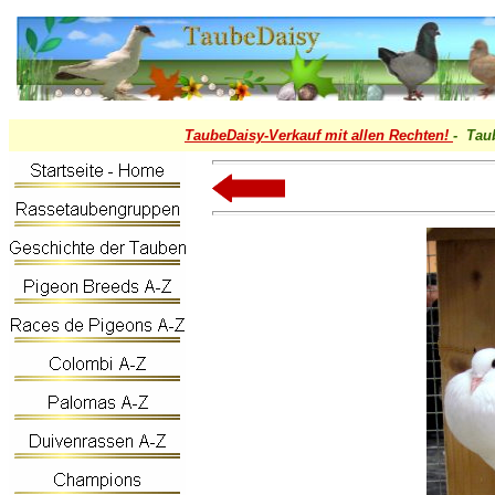
TaubeDaisy-
Verkauf mit allen Rechten!
- Tau