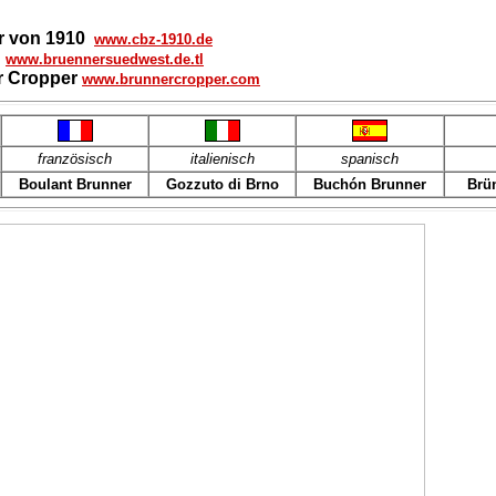
r von 1910
www.cbz-1910.de
t
www.bruennersuedwest.de.tl
r
Cropper
www.brunnercropper.com
französisch
italienisch
spanisch
Boulant Brunner
Gozzuto di Brno
Buchón Brunner
Brün