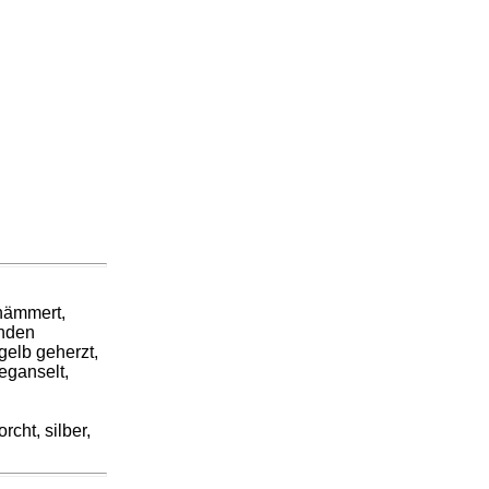
ehämmert,
inden
gelb geherzt,
geganselt,
rcht, silber,