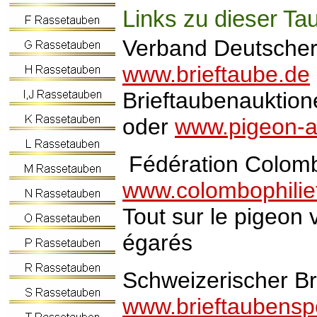
Links zu dieser Ta
Verband Deutscher 
www.brieftaube.de
Brieftaubenauktio
oder
www.pigeon-a
Fédération Colomb
www.colombophilie
Tout sur le pigeon 
égarés
Schweizerischer B
www.brieftaubensp