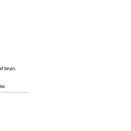
 bruin.
H94