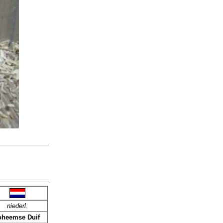
niederl.
oheemse Duif