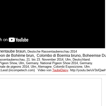
entaube braun,
Deutsche Rassentaubenschau 2014
on de Bohème brun, Colombo di Boemia bruno, Boheemse Duif
ssentaubenschau, 21. bis 23. November 2014, Ulm, Deutschland.
Pigeon Show, Ulm, Germany. National Pigeon Show 2014, Germany.
onale de pigeons 2014, Ulm, Alemagne. Colombi Esposizione, Ulm.
acLeod (incompetech.com) Video von
TaubeDaisy
. http://youtu.be/uV3slQae