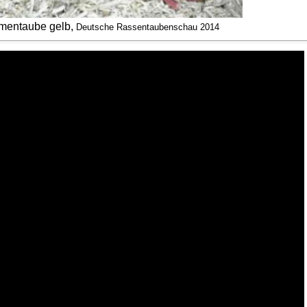
mentaube gelb,
Deutsche Rassentaubenschau 2014