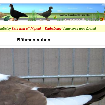
beDaisy-
Sale with all Rights!
-
TaubeDaisy-
Vente avec tous Droits
!
Böhmentauben