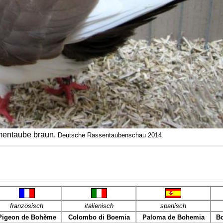
entaube braun,
Deutsche Rassentaubenschau 2014
französisch
italienisch
spanisch
Pigeon de Bohème
Colombo di Boemia
Paloma de Bohemia
B