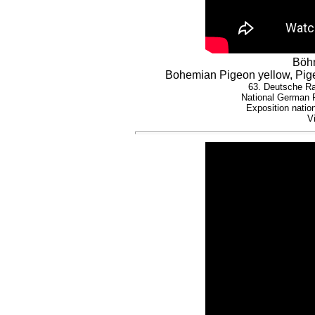
Böh
Bohemian Pigeon yellow, Pig
63. Deutsche Ra
National German 
Exposition nati
V