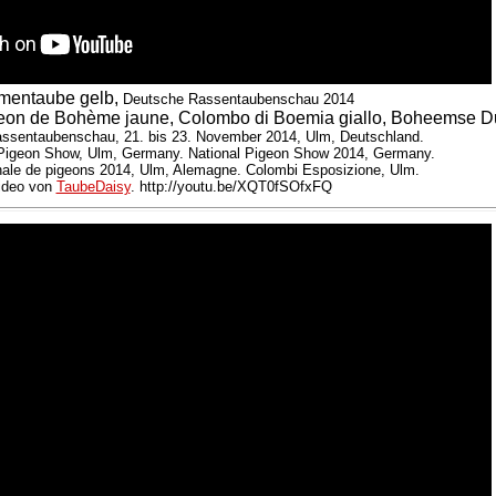
mentaube gelb,
Deutsche Rassentaubenschau 2014
eon de Bohème jaune, Colombo di Boemia giallo, Boheemse Dui
ssentaubenschau, 21. bis 23. November 2014, Ulm, Deutschland.
Pigeon Show, Ulm, Germany. National Pigeon Show 2014, Germany.
onale de pigeons 2014, Ulm, Alemagne. Colombi Esposizione, Ulm.
ideo von
TaubeDaisy
. http://youtu.be/XQT0fSOfxFQ