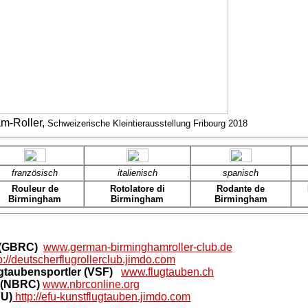
m-Roller,
Schweizerische Kleintierausstellung Fribourg 2018
französisch
italienisch
spanisch
Rouleur de
Rotolatore di
Rodante de
Birmingham
Birmingham
Birmingham
 (GBRC)
www.german-birminghamroller-club.de
p://deutscherflugrollerclub.jimdo.com
ugtaubensportler (VSF)
www.flugtauben.ch
 (NBRC)
www.nbrconline.org
FU)
http://efu-kunstflugtauben.jimdo.com