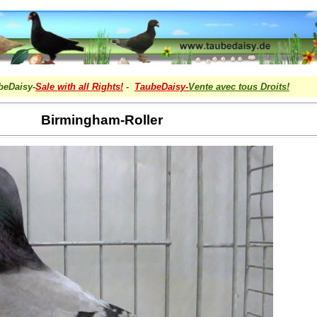
beDaisy-
Sale with all Rights!
-
TaubeDaisy-
Vente avec tous Droits
!
Birmingham-Roller