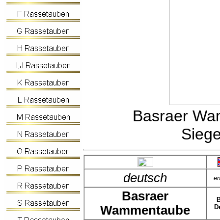
Basraer Wamm
Siege
deutsch
en
Basraer
Wammentaube
D