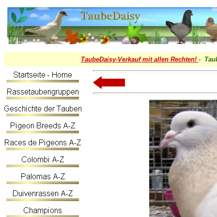
TaubeDaisy-
Verkauf mit allen Rechten!
- Tau