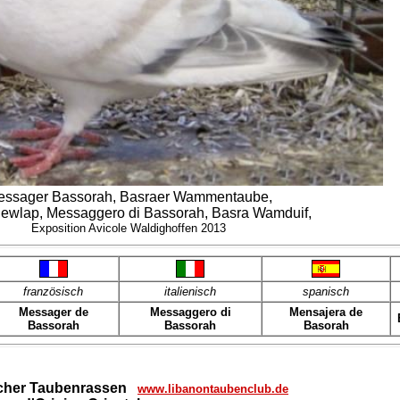
ssager Bassorah, Basraer Wammentaube,
ewlap, Messaggero di Bassorah, Basra Wamduif,
Exposition Avicole Waldighoffen 2013
französisch
italienisch
spanisch
Messager de
Messaggero di
Mensajera de
Bassorah
Bassorah
Basorah
scher Taubenrassen
www.libanontaubenclub.de