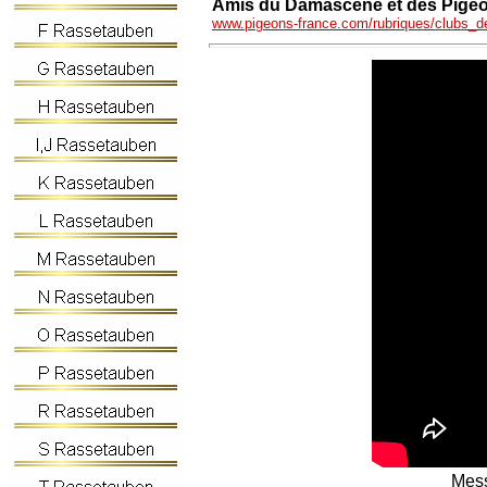
Amis du Damascène et des Pigeon
www.pigeons-france.com/rubriques/clubs_de
Mes