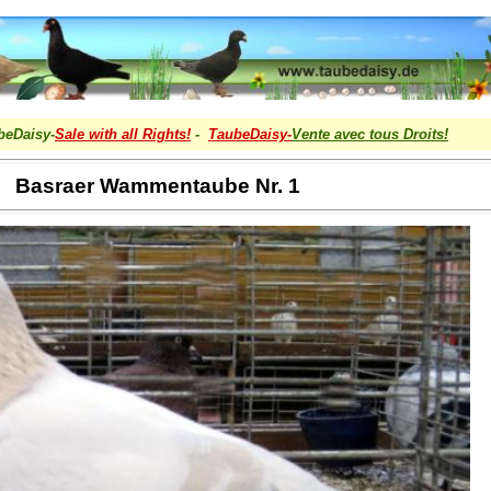
beDaisy-
Sale with all Rights!
-
TaubeDaisy-
Vente avec tous Droits
!
Basraer Wammentaube Nr. 1