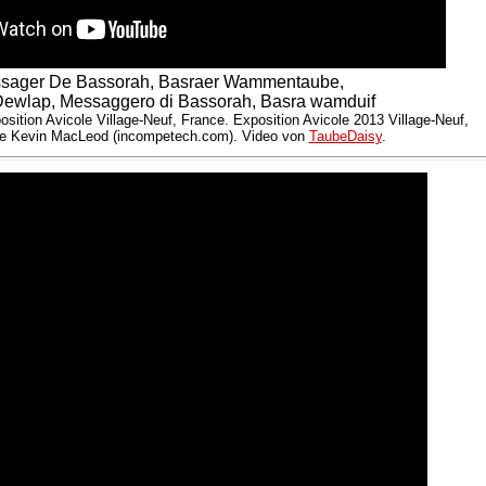
sager De Bassorah, Basraer Wammentaube,
ewlap, Messaggero di Bassorah, Basra wamduif
position Avicole Village-Neuf, France. Exposition Avicole 2013 Village-Neuf,
de Kevin MacLeod (incompetech.com). Video von
TaubeDaisy
.