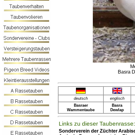
Me
Basra D
deutsch
englisch
Basraer
Basra
Wammentaube
Dewlap
Links zu dieser Taubenrasse:
Sonderverein der Züchter Arabi