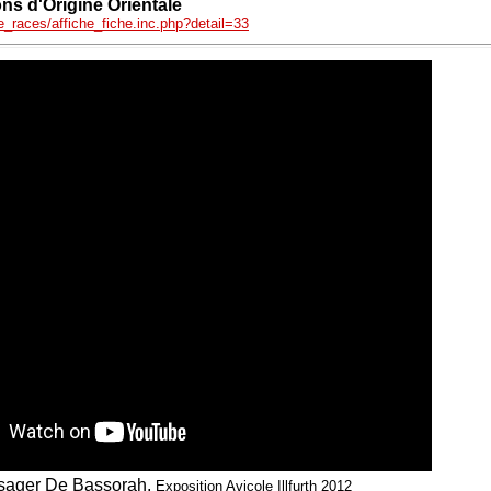
s d'Origine Orientale
_races/affiche_fiche.inc.php?detail=33
sager De Bassorah,
Exposition Avicole Illfurth 2012