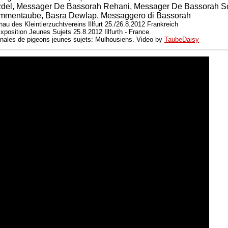
del, Messager De Bassorah Rehani, Messager De Bassorah S
mmentaube, Basra Dewlap, Messaggero di Bassorah
hau des Kleintierzuchtvereins Illfurt 25./26.8.2012 Frankreich
xposition Jeunes Sujets 25.8.2012 Illfurth - France.
nales de pigeons jeunes sujets: Mulhousiens. Video by
TaubeDaisy