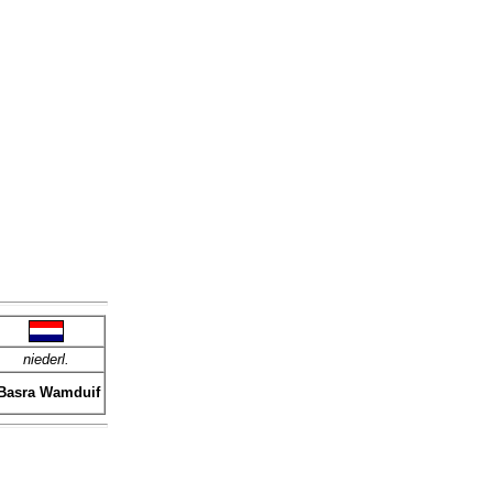
niederl.
Basra Wamduif