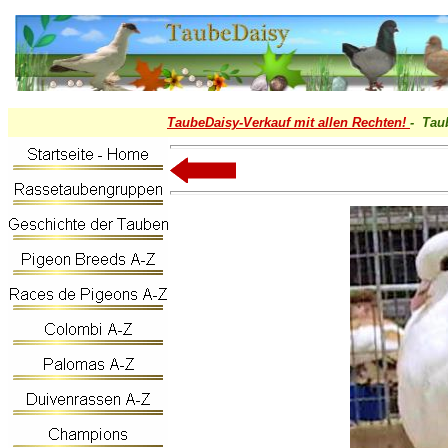
TaubeDaisy-
Verkauf mit allen Rechten!
- Tau